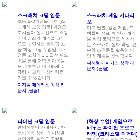
스크래치 코딩 입문
스크래치 게임 시나리
초등 1~3학년을 위한 [스
오
크래치 코딩 입문] 과정은
미로 탈출, 양궁 게임, 트
코치님과 실시간으로 소통
램폴린 점프 등 인기 게임
하며 명화와 게임을 코딩
을 직접 코딩으로 제작하
으로 구현하는 쌍방향 초
는 스크래치 심화 과정. 변
등 화상 코딩 수업입니다.
수와 조건문을 활용해 나
전문 코치의 1:1 밀착 피드
만의 게임을 완성합니다.
백을 통해 저학년 아이들
디지털 메이커스 창작 라
도 기초부터 탄탄하게 컴
운지 (끌림)
퓨팅 사고력과 창의력을
기를 수 있습니다.
디지털 메이커스 창작 라
운지 (끌림)
정원
1
명
정원
1
명
파이썬 코딩 입문
(화상 수업) 게임으로
편의점부터 카페까지, 아
배우는 파이썬 프로그
르바이트 상황 속 미션을
래밍 (크리스탈 탐험대)
해결하며 텍스트 코딩의
게임으로 배우는 파이썬