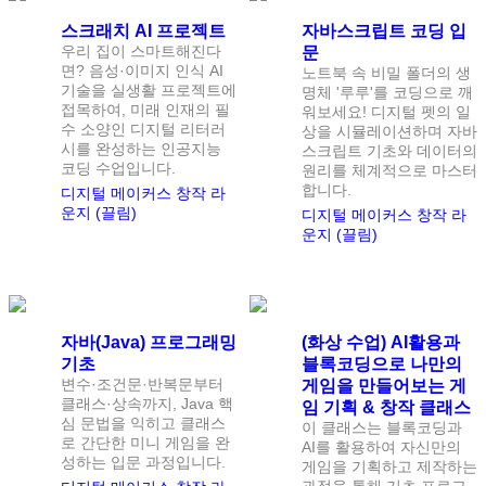
스크래치 AI 프로젝트
자바스크립트 코딩 입
우리 집이 스마트해진다
문
면? 음성·이미지 인식 AI
노트북 속 비밀 폴더의 생
기술을 실생활 프로젝트에
명체 '루루'를 코딩으로 깨
접목하여, 미래 인재의 필
워보세요! 디지털 펫의 일
수 소양인 디지털 리터러
상을 시뮬레이션하며 자바
시를 완성하는 인공지능
스크립트 기초와 데이터의
코딩 수업입니다.
원리를 체계적으로 마스터
합니다.
디지털 메이커스 창작 라
운지 (끌림)
디지털 메이커스 창작 라
운지 (끌림)
정원
1
명
정원
1
명
자바(Java) 프로그래밍
(화상 수업) AI활용과
기초
블록코딩으로 나만의
변수·조건문·반복문부터
게임을 만들어보는 게
클래스·상속까지, Java 핵
임 기획 & 창작 클래스
심 문법을 익히고 클래스
이 클래스는 블록코딩과
로 간단한 미니 게임을 완
AI를 활용하여 자신만의
성하는 입문 과정입니다.
게임을 기획하고 제작하는