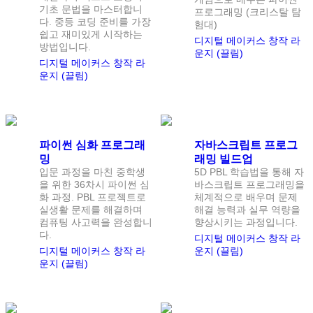
기초 문법을 마스터합니
프로그래밍 (크리스탈 탐
다. 중등 코딩 준비를 가장
험대)
쉽고 재미있게 시작하는
디지털 메이커스 창작 라
방법입니다.
운지 (끌림)
디지털 메이커스 창작 라
운지 (끌림)
정원
1
명
정원
1
명
파이썬 심화 프로그래
자바스크립트 프로그
밍
래밍 빌드업
입문 과정을 마친 중학생
5D PBL 학습법을 통해 자
을 위한 36차시 파이썬 심
바스크립트 프로그래밍을
화 과정. PBL 프로젝트로
체계적으로 배우며 문제
실생활 문제를 해결하며
해결 능력과 실무 역량을
컴퓨팅 사고력을 완성합니
향상시키는 과정입니다.
다.
디지털 메이커스 창작 라
디지털 메이커스 창작 라
운지 (끌림)
운지 (끌림)
정원
1
명
정원
1
명