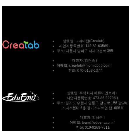
상호명:
크리어랩(Crealab)
사업자등록번호:
142-81-63569
주소:
서울시 송파구 백제고분로 395
대표자:
김현숙
이메일:
crea-lab@momjobgo.com
전화:
070-5158-1377
상호명: 주식회사 에듀이엔브이
사업자등록번호: 473-86-02796
주소: 경기도 수원시 영통구 광교로 156 광교비
즈니스센터 6층 경기스타트업 랩, 606호
대표자: 김석준
이메일: team@eduenv.com
전화: 010-9269-7511