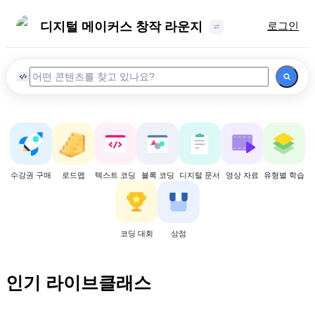
디지털 메이커스 창작 라운지
로그인
수강권 구매
로드맵
텍스트 코딩
블록 코딩
디지털 문서
영상 자료
유형별 학습
코딩 대회
상점
인기 라이브클래스
정원
1
명
정원
1
명