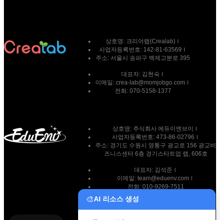
상호명:
크리어랩(Crealab)
사업자등록번호:
142-81-63569
주소:
서울시 송파구 백제고분로 395
대표자:
김현숙
이메일:
crea-lab@momjobgo.com
전화:
070-5158-1377
상호명: 주식회사 에듀이엔브이
사업자등록번호: 473-86-02796
주소: 경기도 수원시 영통구 광교로 156 광교비
즈니스센터 6층 경기스타트업 랩, 606호
대표자: 김석준
이메일: team@eduenv.com
전화: 010-9269-7511
🎨
AI 리소스 생성