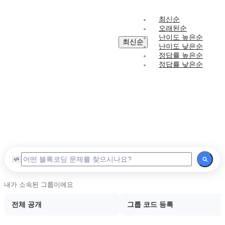
레
최신순
벨
오래된순
1
난이도 높은순
레
최신순
난이도
난이도 낮은순
벨
정답률 높은순
2
정답률 낮은순
중
급
레
벨
3
고
급
레
벨
4
내가 소속된 그룹이에요
마
전체 공개
그룹 코드 등록
스
터