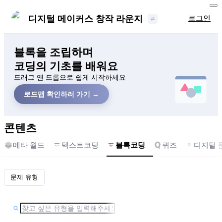
디지털 메이커스 창작 라운지
로그인
블록을 조립하며
코딩의 기초를 배워요
드래그 앤 드롭으로 쉽게 시작하세요
로드맵 확인하러 가기 →
콘텐츠
메타 월드
텍스트코딩
블록코딩
퀴즈
디지털 
문제 유형
입
문,
초
급